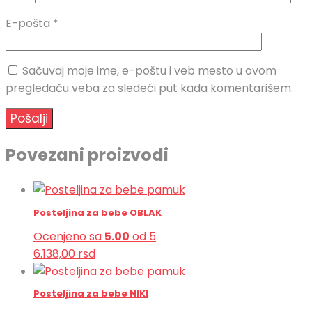
E-pošta
*
Sačuvaj moje ime, e-poštu i veb mesto u ovom
pregledaču veba za sledeći put kada komentarišem.
Povezani proizvodi
Posteljina za bebe OBLAK
Ocenjeno sa
5.00
od 5
6.138,00
rsd
Posteljina za bebe NIKI