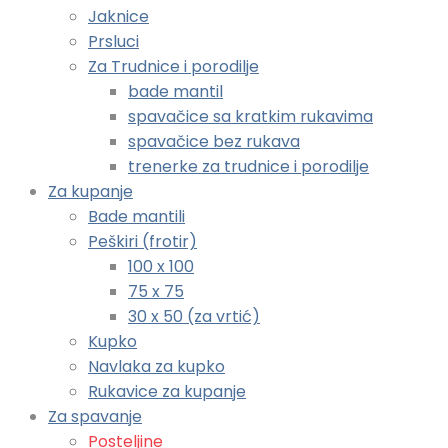
Jaknice
Prsluci
Za Trudnice i porodilje
bade mantil
spavačice sa kratkim rukavima
spavačice bez rukava
trenerke za trudnice i porodilje
Za kupanje
Bade mantili
Peškiri (frotir)
100 x 100
75 x 75
30 x 50 (za vrtić)
Kupko
Navlaka za kupko
Rukavice za kupanje
Za spavanje
Posteljine