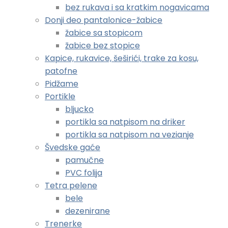
bez rukava i sa kratkim nogavicama
Donji deo pantalonice-žabice
žabice sa stopicom
žabice bez stopice
Kapice, rukavice, šeširići, trake za kosu,
patofne
Pidžame
Portikle
bljucko
portikla sa natpisom na driker
portikla sa natpisom na vezianje
Švedske gaće
pamučne
PVC folija
Tetra pelene
bele
dezenirane
Trenerke