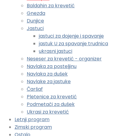
Baldahin za krevetić
Gnezda
Dunjice
Jastuci
jastuci za dojenje i spavanje
jastuk U za spavanje trudnica
ukrasni jastuci
Neseser za krevetić - organizer
Navlaka za posteljinu
Navlaka za dušek
Navlake za jastuke
Čaršaf
Pletenice za krevetić
Podmetači za dušek
Ukrasi za krevetić
Letnji program
Zimski program
Ostalo