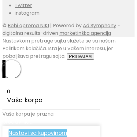
Twitter
instagram
©
Bebi oprema NIKI
| Powered by
Ad Symphony
-
digitalna results-driven
marketinška agencija
Nastavkom pretrage sajta slažete se sa našom
Politikom kolačića. Ista je u Vašem interesu, jer
poboljšava pretragu sajta.
PRIHVATAM
0
0
Vaša korpa
Nazad u
Vaša korpa je prazna
prodavnicu
Nastavi sa kupovinom