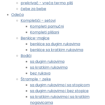
prekrivač - vreća termo pliš
ćebe za bebe
Odeća
Kompletići – setovi
Kompleti pamučni
Kompleti plišani
Benkice-majice
benkice sa dugim rukavima
benkice sa kratkim rukavima
Bodići
sa dugim rukavima
sa kratkim rukavima
bez rukava
Štrample – zeke
sa dugim rukavima i sa stopicom
sa dugim rukavima i bez stopice
sa kratkim rukavima i sa kratkim
nogavicama