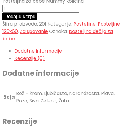
Posteljina za bebe Mummy količina
Dodaj u korpu
Šifra proizvoda:
201
Kategorije:
Posteljine
,
Posteljine
120x60
,
Za spavanje
Oznaka:
posteljina dečija za
bebe
Dodatne informacije
Recenzije (0)
Dodatne informacije
Bež – krem, Ljubičasta, Narandžasta, Plava,
Boja
Roza, Siva, Zelena, Žuta
Recenzije