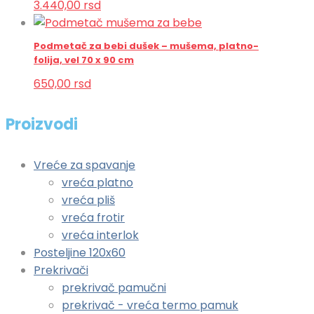
3.440,00
rsd
Podmetač za bebi dušek – mušema, platno-
folija, vel 70 x 90 cm
650,00
rsd
Proizvodi
Vreće za spavanje
vreća platno
vreća pliš
vreća frotir
vreća interlok
Posteljine 120x60
Prekrivači
prekrivač pamučni
prekrivač - vreća termo pamuk