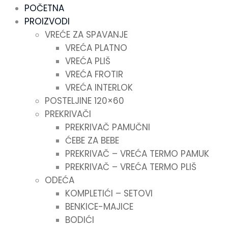
POČETNA
PROIZVODI
VREĆE ZA SPAVANJE
VREĆA PLATNO
VREĆA PLIŠ
VREĆA FROTIR
VREĆA INTERLOK
POSTELJINE 120×60
PREKRIVAČI
PREKRIVAČ PAMUČNI
ĆEBE ZA BEBE
PREKRIVAČ – VREĆA TERMO PAMUK
PREKRIVAČ – VREĆA TERMO PLIŠ
ODEĆA
KOMPLETIĆI – SETOVI
BENKICE-MAJICE
BODIĆI