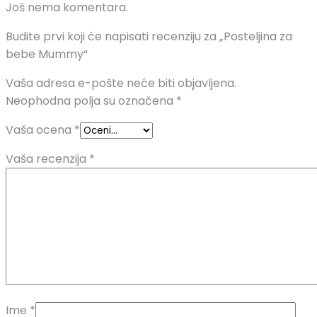
Još nema komentara.
Budite prvi koji će napisati recenziju za „Posteljina za
bebe Mummy“
Vaša adresa e-pošte neće biti objavljena.
Neophodna polja su označena
*
Vaša ocena
*
Vaša recenzija
*
Ime
*