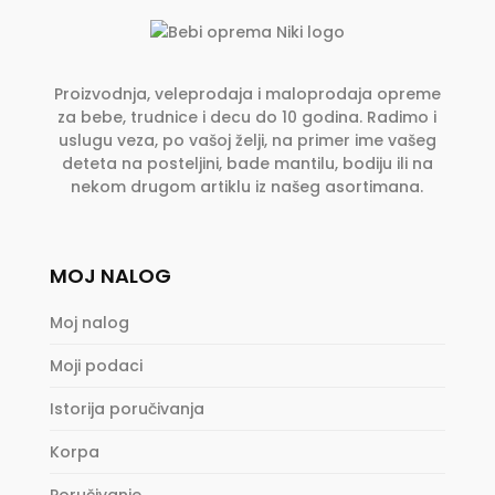
Proizvodnja, veleprodaja i maloprodaja opreme
za bebe, trudnice i decu do 10 godina. Radimo i
uslugu veza, po vašoj želji, na primer ime vašeg
deteta na posteljini, bade mantilu, bodiju ili na
nekom drugom artiklu iz našeg asortimana.
MOJ NALOG
Moj nalog
Moji podaci
Istorija poručivanja
Korpa
Poručivanje