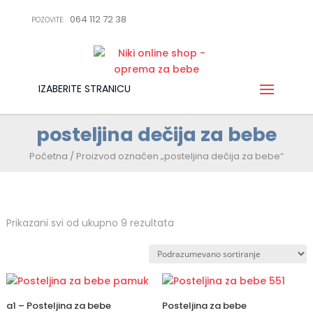
064 112 72 38
POZOVITE:
IZABERITE STRANICU
posteljina dečija za bebe
Početna
/ Proizvod označen „posteljina dečija za bebe“
Prikazani svi od ukupno 9 rezultata
a1 – Posteljina za bebe
Posteljina za bebe