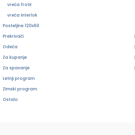
vreća frotir
vreća interlok
Posteljine 120x60
Prekrivači
Odeća
Za kupanje
Za spavanje
Letnji program
Zimski program
Ostalo