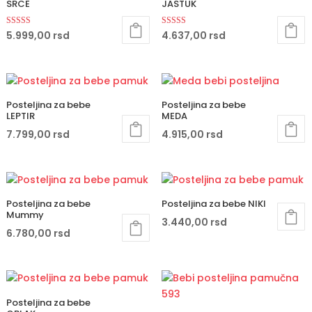
SRCE
JASTUK
Ocenjeno sa
Ocenjeno sa
5.999,00
rsd
4.637,00
rsd
5.00
5.00
od 5
od 5
Posteljina za bebe
Posteljina za bebe
LEPTIR
MEDA
7.799,00
rsd
4.915,00
rsd
Posteljina za bebe
Posteljina za bebe NIKI
Mummy
3.440,00
rsd
6.780,00
rsd
Posteljina za bebe