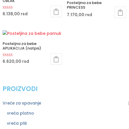
OBLAK
Posteljina za bebe
PRINCESS
Ocenjeno sa
6.138,00
rsd
7.170,00
rsd
5.00
od 5
Posteljna za bebe
APLIKACIJA (natpis)
Ocenjeno sa
6.620,00
rsd
5.00
od 5
PROIZVODI
Vreće za spavanje
vreća platno
vreća pliš