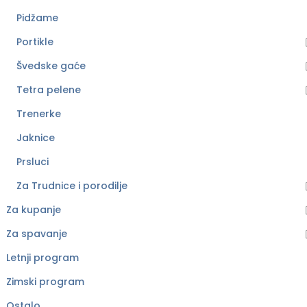
Pidžame
Portikle
Švedske gaće
Tetra pelene
Trenerke
Jaknice
Prsluci
Za Trudnice i porodilje
Za kupanje
Za spavanje
Letnji program
Zimski program
Ostalo