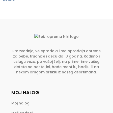
Proizvodnja, veleprodaja i maloprodaja opreme
za bebe, trudnice i decu do 10 godina. Radimo i
uslugu veza, po vašoj želji, na primer ime vašeg
deteta na posteljini, bade mantilu, bodiju ili na
nekom drugom artiklu iz našeg asortimana.
MOJ NALOG
Moj nalog
Moji podaci