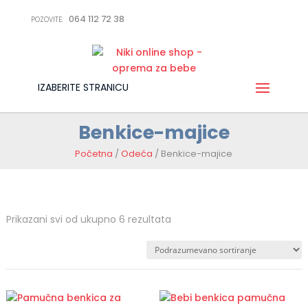
064 112 72 38
POZOVITE:
IZABERITE STRANICU
Benkice-majice
Početna
/
Odeća
/ Benkice-majice
Prikazani svi od ukupno 6 rezultata