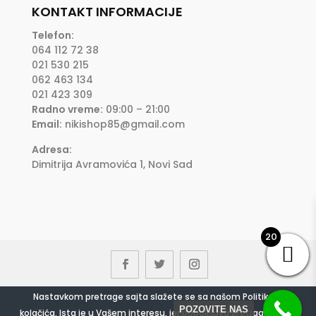
KONTAKT INFORMACIJE
Telefon:
064 112 72 38
021 530 215
062 463 134
021 423 309
Radno vreme:
09:00 – 21:00
Email:
nikishop85@gmail.com
Adresa:
Dimitrija Avramovića 1, Novi Sad
20
Nastavkom pretrage sajta slažete se sa našom Politikom
©
Bebi oprema NIKI
| Powered by
Ad Symphony
POZOVITE NAS
kolačića. Ista je u Vašem interesu, jer poboljšava pretragu sajta.