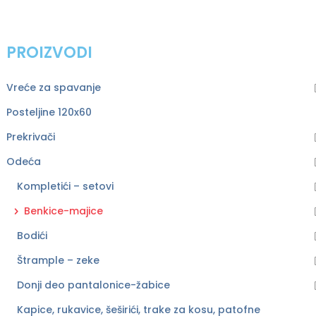
PROIZVODI
Vreće za spavanje
Posteljine 120x60
Prekrivači
Odeća
Kompletići – setovi
Benkice-majice
Bodići
Štrample – zeke
Donji deo pantalonice-žabice
Kapice, rukavice, šeširići, trake za kosu, patofne