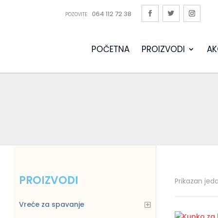
064 112 72 38
POZOVITE:
POČETNA
PROIZVODI
AK
PROIZVODI
Prikazan jed
Vreće za spavanje