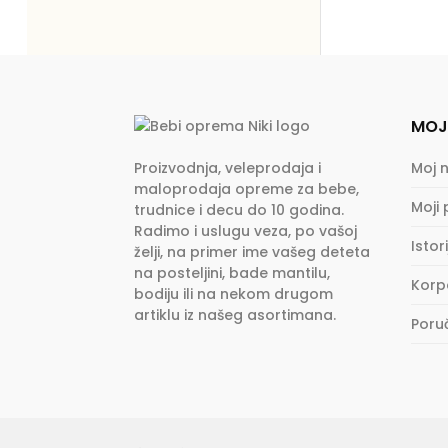
MOJ
Proizvodnja, veleprodaja i
Moj 
maloprodaja opreme za bebe,
Moji
trudnice i decu do 10 godina.
Radimo i uslugu veza, po vašoj
Istor
želji, na primer ime vašeg deteta
na posteljini, bade mantilu,
Korp
bodiju ili na nekom drugom
artiklu iz našeg asortimana.
Poru