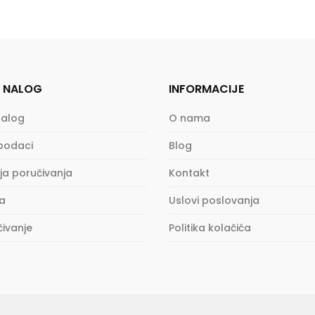
 NALOG
INFORMACIJE
nalog
O nama
 podaci
Blog
ija poručivanja
Kontakt
a
Uslovi poslovanja
čivanje
Politika kolačića