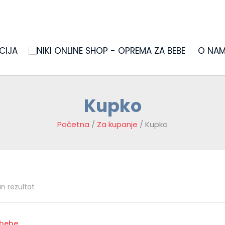
CIJA
O NA
Kupko
Početna
/
Za kupanje
/ Kupko
an rezultat