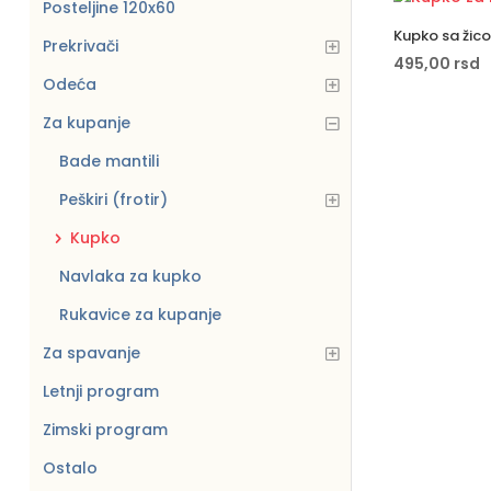
Posteljine 120x60
Kupko sa žico
Prekrivači
495,00
rsd
Odeća
Za kupanje
Bade mantili
Peškiri (frotir)
Kupko
Navlaka za kupko
Rukavice za kupanje
Za spavanje
Letnji program
Zimski program
Ostalo