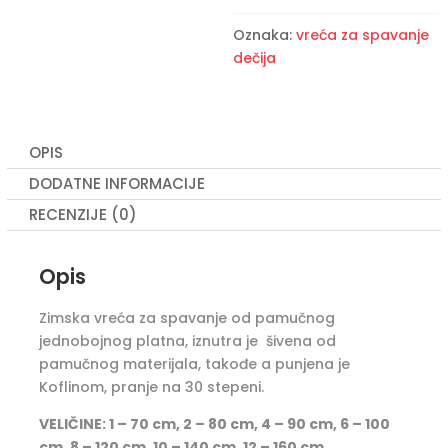
Oznaka:
vreća za spavanje
dečija
OPIS
DODATNE INFORMACIJE
RECENZIJE (0)
Opis
Zimska vreća za spavanje od pamučnog
jednobojnog platna, iznutra je šivena od
pamučnog materijala, takođe a punjena je
Koflinom, pranje na 30 stepeni.
VELIČINE: 1 – 70 cm, 2 – 80 cm, 4 – 90 cm, 6 – 100
cm, 8 – 120 cm, 10 – 140 cm, 12 – 160 cm