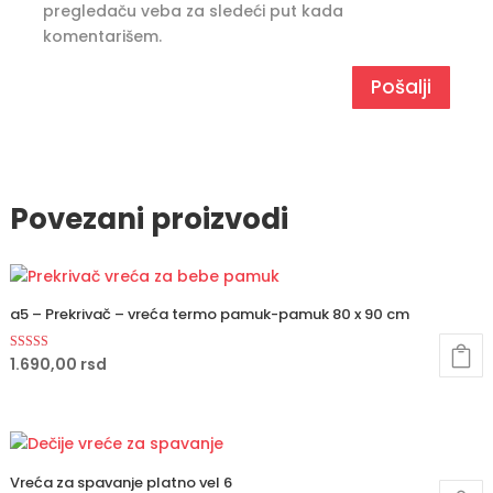
pregledaču veba za sledeći put kada
komentarišem.
Povezani proizvodi
a5 – Prekrivač – vreća termo pamuk-pamuk 80 x 90 cm
Ocenjeno sa
1.690,00
rsd
5.00
od 5
Vreća za spavanje platno vel 6