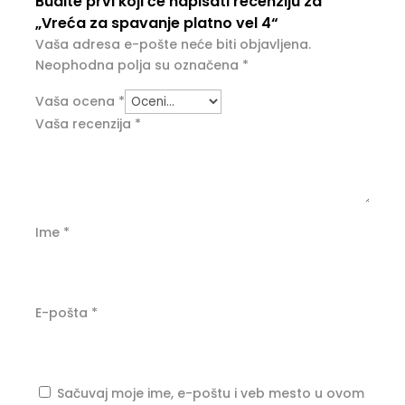
Budite prvi koji će napisati recenziju za
„Vreća za spavanje platno vel 4“
Vaša adresa e-pošte neće biti objavljena.
Neophodna polja su označena
*
Vaša ocena
*
Vaša recenzija
*
Ime
*
E-pošta
*
Sačuvaj moje ime, e-poštu i veb mesto u ovom