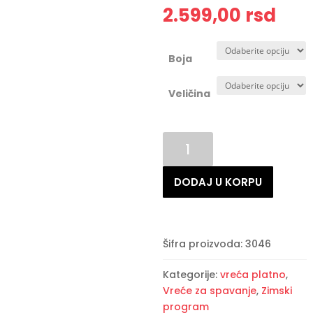
2.599,00
rsd
Boja
Veličina
Vreća
za
spavanje
DODAJ U KORPU
platno
vel
4
količina
Šifra proizvoda:
3046
Kategorije:
vreća platno
,
Vreće za spavanje
,
Zimski
program