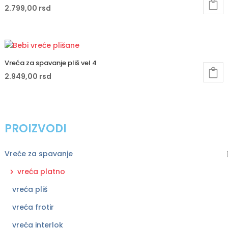
2.799,00
rsd
Vreća za spavanje pliš vel 4
2.949,00
rsd
PROIZVODI
Vreće za spavanje
vreća platno
vreća pliš
vreća frotir
vreća interlok