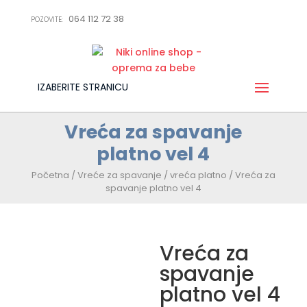
064 112 72 38
POZOVITE:
IZABERITE STRANICU
Vreća za spavanje
platno vel 4
Početna
/
Vreće za spavanje
/
vreća platno
/ Vreća za
spavanje platno vel 4
Vreća za
spavanje
platno vel 4