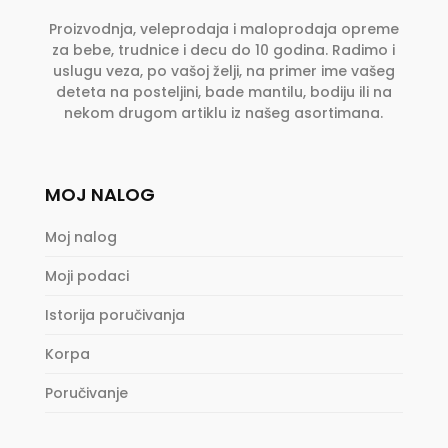
Proizvodnja, veleprodaja i maloprodaja opreme
za bebe, trudnice i decu do 10 godina. Radimo i
uslugu veza, po vašoj želji, na primer ime vašeg
deteta na posteljini, bade mantilu, bodiju ili na
nekom drugom artiklu iz našeg asortimana.
MOJ NALOG
Moj nalog
Moji podaci
Istorija poručivanja
Korpa
Poručivanje