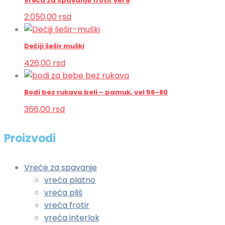
Vreća za spavanje frotir vel 6
2.050,00
rsd
Dečiji šešir muški
426,00
rsd
Bodi bez rukava beli – pamuk, vel 56-80
366,00
rsd
Proizvodi
Vreće za spavanje
vreća platno
vreća pliš
vreća frotir
vreća interlok