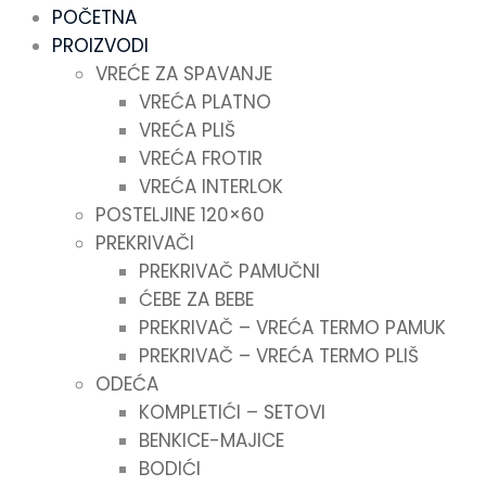
POČETNA
PROIZVODI
VREĆE ZA SPAVANJE
VREĆA PLATNO
VREĆA PLIŠ
VREĆA FROTIR
VREĆA INTERLOK
POSTELJINE 120×60
PREKRIVAČI
PREKRIVAČ PAMUČNI
ĆEBE ZA BEBE
PREKRIVAČ – VREĆA TERMO PAMUK
PREKRIVAČ – VREĆA TERMO PLIŠ
ODEĆA
KOMPLETIĆI – SETOVI
BENKICE-MAJICE
BODIĆI