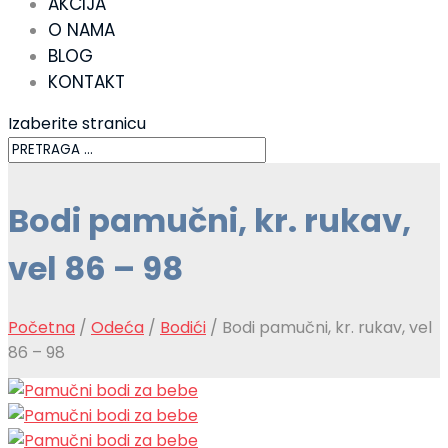
AKCIJA
O NAMA
BLOG
KONTAKT
Izaberite stranicu
Bodi pamučni, kr. rukav,
vel 86 – 98
Početna
/
Odeća
/
Bodići
/ Bodi pamučni, kr. rukav, vel
86 – 98