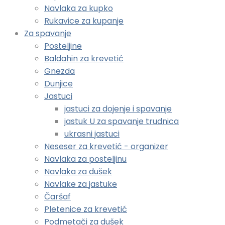
Navlaka za kupko
Rukavice za kupanje
Za spavanje
Posteljine
Baldahin za krevetić
Gnezda
Dunjice
Jastuci
jastuci za dojenje i spavanje
jastuk U za spavanje trudnica
ukrasni jastuci
Neseser za krevetić - organizer
Navlaka za posteljinu
Navlaka za dušek
Navlake za jastuke
Čaršaf
Pletenice za krevetić
Podmetači za dušek