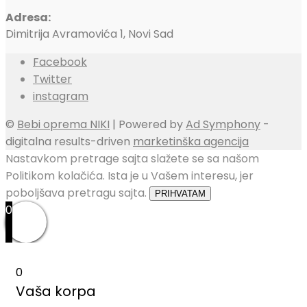
Adresa:
Dimitrija Avramovića 1, Novi Sad
Facebook
Twitter
instagram
©
Bebi oprema NIKI
| Powered by
Ad Symphony
-
digitalna results-driven
marketinška agencija
Nastavkom pretrage sajta slažete se sa našom
Politikom kolačića. Ista je u Vašem interesu, jer
poboljšava pretragu sajta.
PRIHVATAM
0
0
Vaša korpa