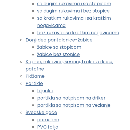
sa dugim rukavima i sa stopicom
sa dugim rukavima i bez stopice
sa kratkim rukavima i sa kratkim
nogavicama
bez rukava i sa kratkim nogavicama
Donji deo pantalonice-žabice
žabice sa stopicom
žabice bez stopice
Kapice, rukavice, šeširići, trake za kosu,
patofne
Pidžame
Portikle
bljucko
portikla sa natpisom na driker
portikla sa natpisom na vezianje
Švedske gaće
pamučne
PVC folija