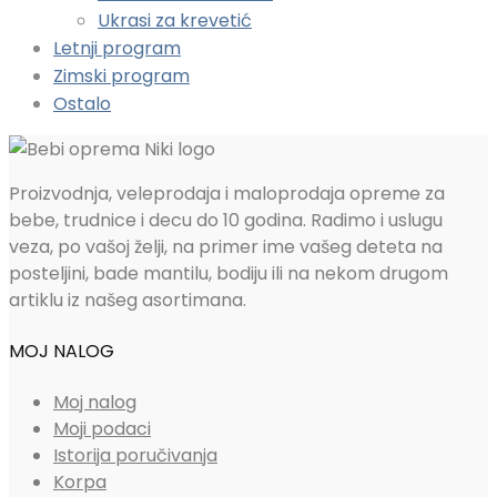
Ukrasi za krevetić
Letnji program
Zimski program
Ostalo
Proizvodnja, veleprodaja i maloprodaja opreme za
bebe, trudnice i decu do 10 godina. Radimo i uslugu
veza, po vašoj želji, na primer ime vašeg deteta na
posteljini, bade mantilu, bodiju ili na nekom drugom
artiklu iz našeg asortimana.
MOJ NALOG
Moj nalog
Moji podaci
Istorija poručivanja
Korpa