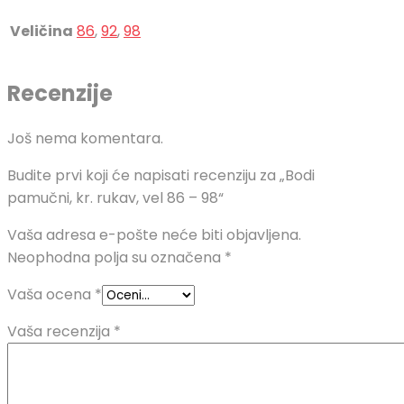
Veličina
86
,
92
,
98
Recenzije
Još nema komentara.
Budite prvi koji će napisati recenziju za „Bodi
pamučni, kr. rukav, vel 86 – 98“
Vaša adresa e-pošte neće biti objavljena.
Neophodna polja su označena
*
Vaša ocena
*
Vaša recenzija
*