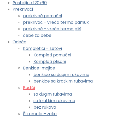
Posteljine 120x60
Prekrivači
prekrivač pamučni
prekrivač - vreća termo pamuk
prekrivač - vreća termo pliš
ćebe za bebe
Odeća
Kompletići – setovi
Kompleti pamučni
Kompleti plišani
Benkice-majice
benkice sa dugim rukavima
benkice sa kratkim rukavima
Bodići
sa dugim rukavima
sa kratkim rukavima
bez rukava
Štrample – zeke