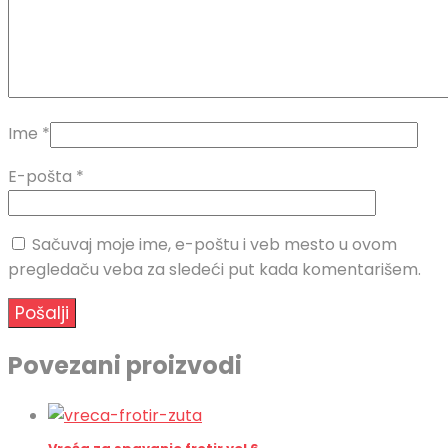
Ime
*
E-pošta
*
Sačuvaj moje ime, e-poštu i veb mesto u ovom
pregledaču veba za sledeći put kada komentarišem.
Povezani proizvodi