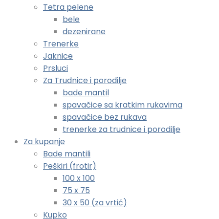
Tetra pelene
bele
dezenirane
Trenerke
Jaknice
Prsluci
Za Trudnice i porodilje
bade mantil
spavačice sa kratkim rukavima
spavačice bez rukava
trenerke za trudnice i porodilje
Za kupanje
Bade mantili
Peškiri (frotir)
100 x 100
75 x 75
30 x 50 (za vrtić)
Kupko