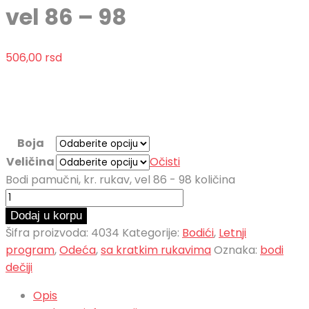
vel 86 – 98
506,00
rsd
Boja
Veličina
Očisti
Bodi pamučni, kr. rukav, vel 86 - 98 količina
Dodaj u korpu
Šifra proizvoda:
4034
Kategorije:
Bodići
,
Letnji
program
,
Odeća
,
sa kratkim rukavima
Oznaka:
bodi
dečiji
Opis